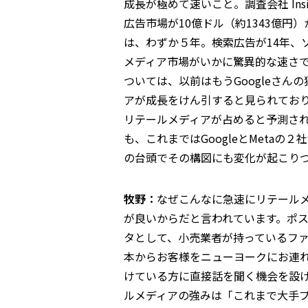
成長が極めて速いこと。調査会社 Insid
広告市場が10億ドル（約1343億円
は、わずか５年。検索広告が14年、
メディア市場がいかに驚異的な速さ
ついては、以前はもうGoogleさ
アが成長をけん引すると見られており、
リテールメディアが占めると予測さ
も、これまではGoogleとMeta
の台頭でその構図にも変化が起こり
牧野：
なぜこんなに急速にリテール
が良いからだと言われています。ポ
タとして、小売業者が持っているファ
本からお客様をニューヨークにお連
けている方に直接話を聞く機会を設
ルメディアの強みは「これまで大手