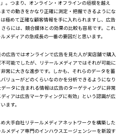
と」。つまり、オンライン・オフラインの垣根を越え
るまでの動きをかなり正確に測定・把握できるようにな
ーは極めて正確な顧客情報を手に入れられますし、広告
。さらには、競合媒体との効果の比較も容易です。これ
ールメディアの急成長の一番の要因だと思います。
来の広告ではオンラインで広告を見た人が実店舗で購入
ぼ不可能でしたが、リテールメディアではそれが可能に
て非常に大きな進歩です。しかも、それらのデータを蓄
ムバリューがどのくらいなのかを分析できるようになり
たデータに含まれる情報は広告のターゲティングに非常
メディアは広告マーケティングに有効」という認識が広
ています。
じめ大手自社リテールメディアネットワークを構築した
ールメディア専門のインハウスエージェンシーを新設す