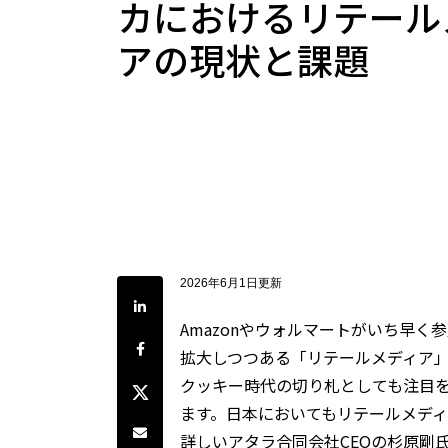
カにおけるリテール
アの現状と課題
2026年6月1日更新
LinkedInで共有
Amazonやウォルマートがいち早
Facebookでシェア
拡大しつつある「リテールメディア
クッキー時代の切り札としても注目
Twitterでシェア
ます。日本においてもリテールメデ
Share by e-mail
詳しいアタラ合同会社CEOの杉原剛