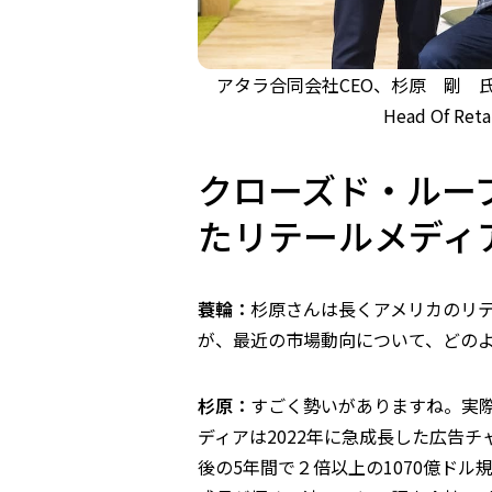
アタラ合同会社CEO、杉原 剛 氏 Crit
Head Of R
クローズド・ルー
たリテールメディ
蓑輪：
杉原さんは長くアメリカのリ
が、最近の市場動向について、どの
杉原：
すごく勢いがありますね。実際
ディアは2022年に急成長した広告チ
後の5年間で２倍以上の1070億ド