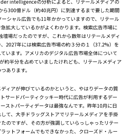
er intelligenceの分析によると、リテールメディアの
）から300億ドル（約40兆円）に到達するまで要した期間
ソーシャル広告でも11年かかっていますので、リテール
で急拡大しているかがよくわかります。検索広告市場に
んの独壇場だったのですが、これから数年はリテールメディ
2027年には検索広告市場の約３分の１（37.2%）を
れています。アメリカのデジタル広告市場全体について
の２社が約半分を占めていましたけれども、リテールメディア
つつあります。
メディアが伸びているのかというと、やはりデータの質
ストサードパーティクッキー時代に広告が利用するデー
ーストパーティデータは最強なんです。昨年10月に日
れして、大手ドラッグストアでリテールメディアを手掛
けたのですが、その方が強調していらっしゃったリテー
プラットフォームでもできなかった、クローズド・ルー