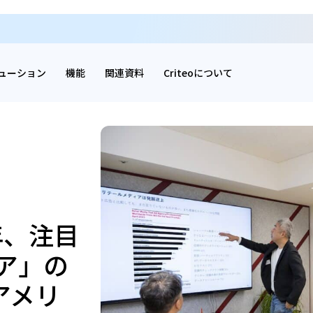
ューション
機能
関連資料
Criteoについて
年、注目
ア」の
 アメリ