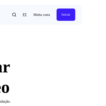
PT
Iniciar
Minha conta
ar
eo
solução.