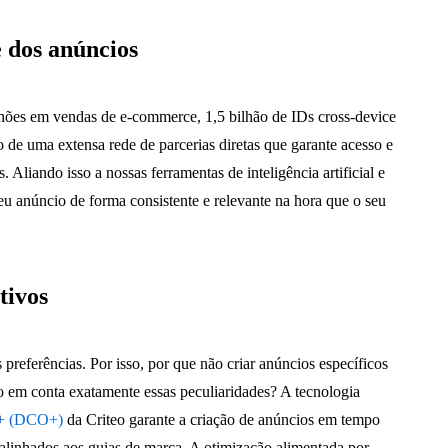
e dos anúncios
hões em vendas de e-commerce, 1,5 bilhão de IDs cross-device
to de uma extensa rede de parcerias diretas que garante acesso e
Aliando isso a nossas ferramentas de inteligência artificial e
eu anúncio de forma consistente e relevante na hora que o seu
tivos
 preferências. Por isso, por que não criar anúncios específicos
do em conta exatamente essas peculiaridades? A tecnologia
n+ (DCO+)
da Criteo garante a criação de anúncios em tempo
 alinhados aos guias de marca. A otimização alimentada por