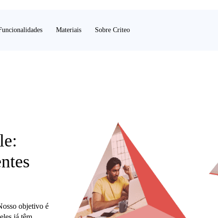
Funcionalidades
Materiais
Sobre Criteo
le:
entes
osso objetivo é
eles já têm,