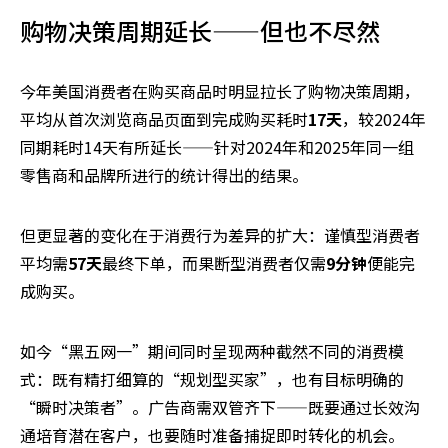
购物决策周期延长——但也不尽然
今年美国消费者在购买商品时明显拉长了购物决策周期，
平均从首次浏览商品页面到完成购买耗时
17天
，较2024年
同期耗时14天有所延长——针对2024年和2025年同一组
零售商和品牌所进行的统计得出的结果。
但更显著的变化在于消费行为差异的扩大：谨慎型消费者
平均需
57天
最终下单，而果断型消费者仅需
9分钟
便能完
成购买。
如今“黑五网一”期间同时呈现两种截然不同的消费模
式：既有精打细算的“规划型买家”，也有目标明确的
“瞬时决策者”。广告商需双管齐下——既要通过长效沟
通培育潜在客户，也要随时准备捕捉即时转化的机会。