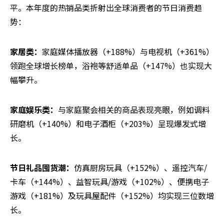
平。本年度的热销品类折射出全球消费者的节日消费趋
势：
家居类：
家庭媒体播放器（+188%）与电视机（+361%）
领跑全球增长榜单，浴袍等舒适单品（+147%）也实现大
幅攀升。
家庭娱乐类：
与家庭聚会相关的商品表现亮眼，例如调料
研磨机（+140%）和电子酒柜（+203%）呈现爆发式增
长。
节日礼品囤货潮：
仿真厨房玩具（+152%）、遥控汽车/
卡车（+144%）、益智玩具/游戏（+102%）、便携电子
游戏（+181%）及玩具屋配件（+152%）均实现三位数增
长。