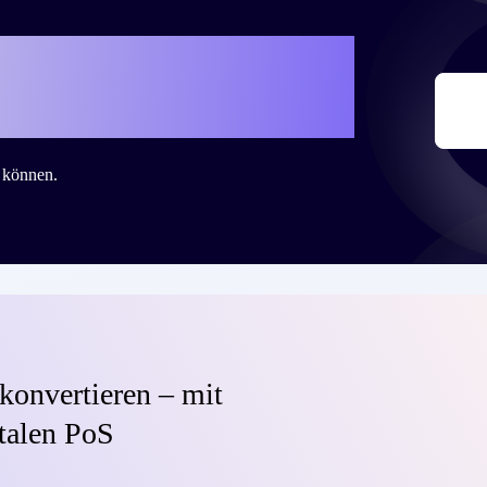
iteo eure eigene
 zu schreiben?
n können.
konvertieren – mit
talen PoS