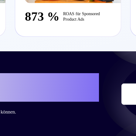
873 %
ROAS für Sponsored
Product Ads
iteo eure eigene
 zu schreiben?
n können.