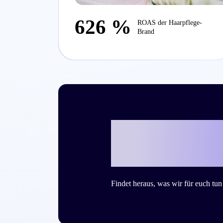
626 %
ROAS der Haarpflege-
Brand
Bereit, mit Cr
Success Story
Findet heraus, was wir für euch tu