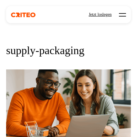
Open mo
Jetzt loslegen
supply-packaging