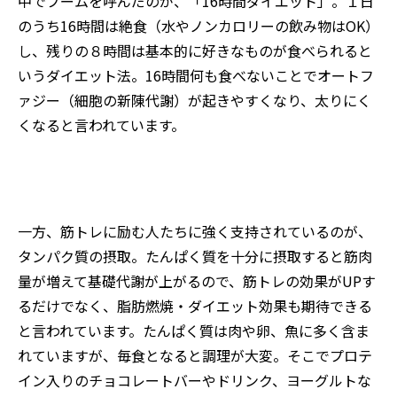
中でブームを呼んだのが、「1
6
時間ダイエット」。１日
のうち1
6
時間は絶食（水やノンカロリーの飲み物はOK）
し、残りの８時間は基本的に好きなものが食べられると
いうダイエット法。
16時間何も食べないことでオートフ
ァジー
（細胞の新陳代謝）が起きやすくなり、太りにく
くなると言われています。
一方、筋トレに励む人たちに強く支持されているのが、
タンパク質の摂取。たんぱく質を十分に摂取すると筋肉
量が増えて基礎代謝が上がるので、筋トレの効果がUPす
るだけでなく、脂肪燃焼・ダイエット効果も期待できる
と言われています。たんぱく質は肉や卵、魚に多く含ま
れていますが、毎食となると調理が大変。そこでプロテ
イン入りのチョコレートバーやドリンク、ヨーグルトな