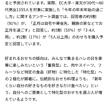
ると予測されています
。
実際、
EC大手・
楽天が
30代～60
代男女1355人を対象に実施した「今年の年末年始の過ご
し方」に関するアンケート調査では、回答者の約9割
（91％）が、「正月は自宅や帰省先、親族の家などでお
正月を過ごす」と回答し、約5割（53％）が「3-4人
用」、約2割（17％）が「5人以上用」のおせちを購入予
定と回答し
ています。
好まれるおせちの傾向は、みんなで集まるハレの日を豪
華に楽しみたいという「奮発型」と、肉やスイーツ、フ
ルーツなど特定の食品（好物）に特化した「特化型」へ
の２極化が顕著に。伝統的なおせち料理よりも、「新年
くらい自分の好きなものを好きなだけ食べたい」とい
う、自分へのご褒美として特化型のおせちを選ぶ人が増
えているようです。