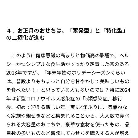
４．お正月のおせちは、「奮発型」と「特化型」
の二極化が進む
このように健康意識の高まりと物価高の影響で、ヘル
シーかつシンプルな食生活がすっかり定着した感のある
2
023
年ですが、
「
年末年始のホリデーシーズンくらい
は、普段よりもちょっと自分を甘やかして美味しいもの
を食べたい！」と思っている人も多いのでは？特に
2024
年は
新型コロナウイルス感染症の
「5類感染症」
移行
後
、
初めて迎える新しい年。実に
4年ぶりに、気兼ねな
く家族や親せき
などと集まれることから、大人数で食べ
られる大容量のおせちや、豪華な食材を使ったもの、品
目数の多いものなど奮発しておせちを購入する人が増え