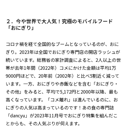
２．今や世界で大人気！究極のモバイルフード
「おにぎり」
コロナ禍を経て全国的なブームとなっているのが、おに
ぎり。2
023
年は全国でおにぎり専門店の開店ラッシュが
続いています
。
総務省の家計調査によると、
2人以上の世
帯が去年1年間（2022年）コメにかけた金額は平均1万
9000円
ほどで、
20年前（2002年）と比べ5割近く減って
います。
一方、おにぎりや赤飯などを含む「おにぎり・
その他」をみると
、
平均で5,172円と
2000年以降、最も
高くな
っています。「コメ離れ」は進んでいるのに、お
にぎりの人気は高まっているのです
！
あの食の専門誌
「
dancyu
」が2
023
年1
1
月号でおにぎり特集を組んだこ
とからも、その人気ぶりが伺えます。