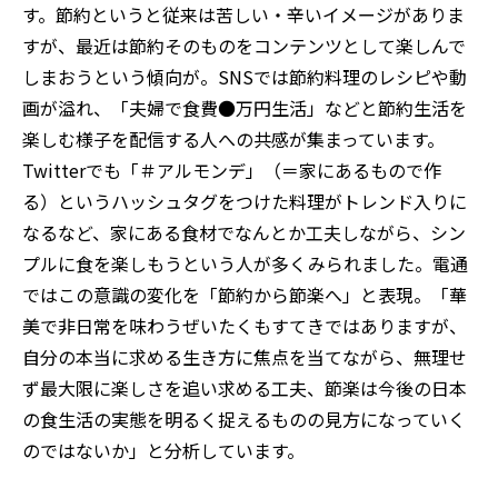
す。節約というと従来は苦しい・辛いイメージがありま
すが、最近は節約そのものをコンテンツとして楽しんで
しまおうという傾向が。
SNS
では節約料理のレシピや動
画が溢れ、「夫婦で食費●万円生活」などと節約生活を
楽しむ様子を配信する人への共感が集まっています。
Twitterでも「＃アルモンデ」（
＝家にあるもので作
る）というハッシュタグをつけた料理がトレンド入りに
なるなど、家にある食材でなんとか工夫しながら、シン
プルに食を楽しもうという人が多くみられました。電通
ではこの意識の変化を「節約から節楽へ」と表現。
「
華
美で非日常を味わうぜいたくもすてきではありますが、
自分の本当に求める生き方に焦点を当てながら、無理せ
ず最大限に楽しさを追い求める工夫、節楽は今後の日本
の食生活の実態を明るく捉えるものの見方になっていく
のではないか」と分析しています。