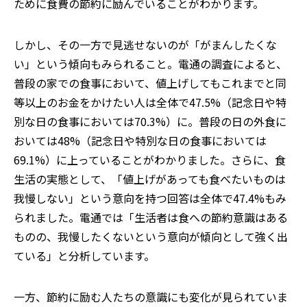
ために食費の節約に励んでいることがわかります。
しかし、その一方で見逃せないのが「がまんしたくな
い」という傾向もみられること。電通の調査によると、
普段の家での食事において、値上げしてもこれまでと同
等以上のお金をかけたい人は全体で
47.5%（記念日や特
別な日の食事においては70.3%）
に。普段の日の外食に
おいては
48%（記念日や特別な日の食事においては
69.1%）に
上っていることがわかりました。さらに、食
生活の実態として、「値上げがあっても食べたいものは
我慢しない」という意向を持つ回答は全体で
47.4%もみ
られ
ました。電通では「生活者は食への節約意識はある
ものの、我慢したくないという意向が傾向として強く出
ている
」
と分析しています。
一方、節約に励む人たちの意識にも変化が見られていま