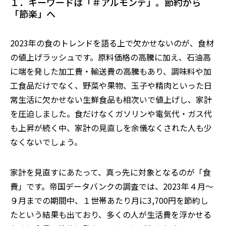
１．キーワードは
「
＃アルモンデ」
。
節約から
「節楽」へ
2023
年の食のトレンドを語る上で欠かせないのが、食材
の値上げラッシュです。原料価格の高騰に加え、石油高
に端を発した加工費・輸送費の高騰もあり、調味料や加
工食品だけでなく、野菜や果物、玉子や精肉といった日
常生活に欠かせない生鮮食品も相次いで値上げし、家計
を圧迫しました。食だけなくガソリンや電気代・ガス代
も上昇が続く中、家計の見直しを余儀なくされた人も少
なくないでしょう。
家計を見直すにあたって、真っ先に対象となるのが「食
費」です。帝国データバンクの調査では、2
023
年４月～
９月までの期間中、１世帯あたり月に3,700円を節約し
たという結果も出ており、多くの人が生活費を浮かせる