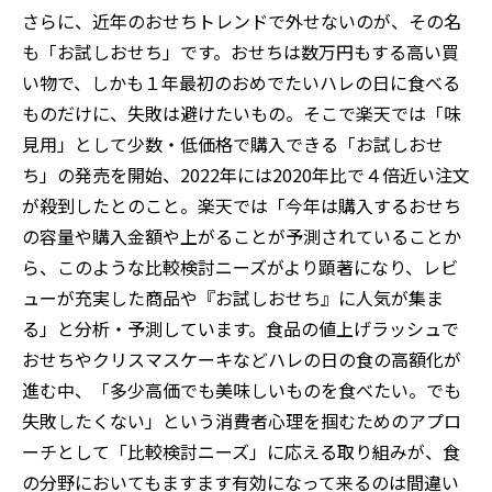
さらに、近年のおせちトレンドで外せないのが、その名
も「お試しおせち」です
。
おせちは数万円もする高い買
い物で、しかも１年最初のおめでたいハレの日に食べる
ものだけに、失敗は避けたいもの。そこで楽天では「味
見用」として少数・低価格で購入できる「お試しおせ
ち」の発売を開始、2
022
年には2020年比で４倍近い注文
が殺到したとのこと。楽天では「今年は購入するおせち
の容量や購入金額や上がることが予測されていることか
ら、このような比較検討ニーズがより顕著になり、レビ
ューが充実した商品や
『
お試しおせち
』
に人気が集ま
る」と分析・予測しています。食品の値上げラッシュで
おせちやクリスマスケーキなどハレの日の食の高額化が
進む中、「多少高価でも美味しいものを食べたい。でも
失敗したくない」という消費者心理を掴むためのアプロ
ーチとして「比較検討ニーズ」に応える取り組みが
、
食
の分野においてもますます有効になって来るのは間違い