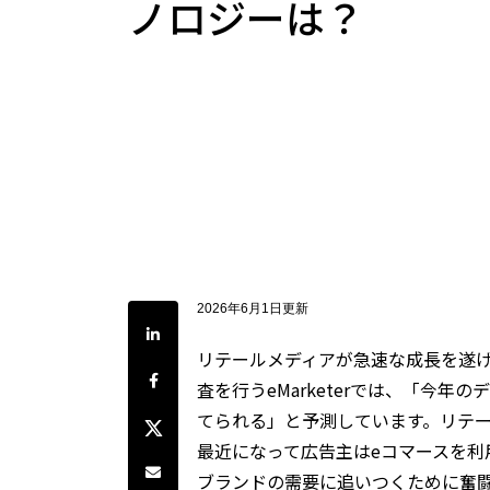
ノロジーは？
2026年6月1日更新
LinkedInで共有
リテールメディアが急速な成長を遂
Facebookでシェア
査を行うeMarketerでは、「今
てられる」と予測しています。リテ
Twitterでシェア
最近になって広告主はeコマースを
Share by e-mail
ブランドの需要に追いつくために奮