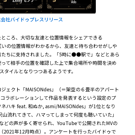
式会社バイドゥプレスリリース
たところ、大切な友達と位置情報をシェアできる
「お互いの位置情報がわかるから、友達と待ち合わせがしや
者たちに支持されました。「5時に●●駅で」などとあら
使って相手の位置を確認した上で集合場所や時間を決め
せスタイルとなりつつあるようです。
ェクト「MAISONdes」（＝架空の６畳半のアパート
がコラボレーションして作品を発表するという設定のプ
feat. 和ぬか, asmi/MAISONdes」が1位となり
kで沢山流れてきて、ハマってしまって何度も聴いていた」
どの声が多く寄せられ、YouTubeで公開されたMVの
す（2021年12月時点）。アンケートを行ったバイドゥで