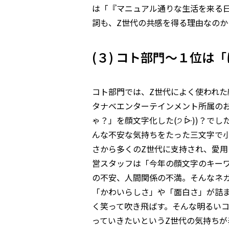
は「『マニュアル通りな生活を来る
詞も、Z世代の共感を得る理由なの
(３) コト部門～１位は「は
コト部門では、Z世代によく使われ
タナベエンターテインメント所属の
ゃ？」を顔文字化した(੭ ᐕ))？
んな不安な気持ちをたった三文字で
さから多くのZ世代に支持され、愛用さ
営スタッフは「今年の顔文字のキー
の不安、人間関係の不満。そんなネ
「かわいらしさ」や「面白さ」が詰
く笑って吹き飛ばす。そんな明るい
っていきたいというZ世代の気持ち