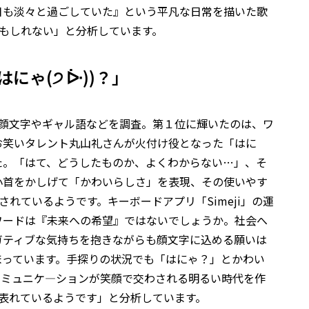
日も淡々と過ごしていた』という平凡な日常を描いた歌
かもしれない」と分析しています。
にゃ(੭ ᐕ))？」
た顔文字やギャル語などを調査。第１位に輝いたのは、ワ
お笑いタレント丸山礼さんが火付け役となった「はに
でした。「はて、どうしたものか、よくわからない…」、そ
小首をかしげて「かわいらしさ」を表現、その使いやす
れているようです。キーボードアプリ「Simeji」の運
ワードは『未来への希望』ではないでしょうか。社会へ
ガティブな気持ちを抱きながらも顔文字に込める願いは
まっています。手探りの状況でも「はにゃ？」とかわい
コミュニケ―ションが笑顔で交わされる明るい時代を作
が表れているようです」と分析しています。