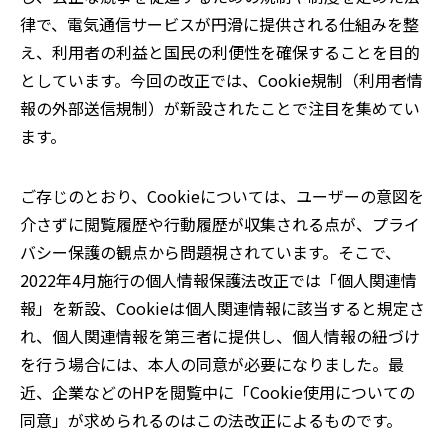
律で
、
電気通信サービスが円滑に提供される仕組みを整
え、利用者の利益と国民の利便性を確保することを目的
としています。今回の改正では、
Cookie
規制（利用者情
報の外部送信規制）が新設されたことで注目を集めてい
ます。
ご存じのとおり、
Cookie
については、ユーザーの意図を
介さずに閲覧履歴や行動履歴が収集される点が、プライ
バシー保護の観点から問題視されています。そこで、
2022
年
4
月施行の個人情報保護法改正では「個人関連情
報」を新設、
Cookie
は個人関連情報に該当すると規定さ
れ、個人関連情報を第三者に提供し、個人情報の紐づけ
を行う場合には、本人の同意が必要になりました。最
近、企業などの
HP
を閲覧中に
「Cookie
使用についての
同意」が求められるのはこの法改正によるものです。