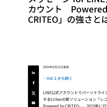
カウント Powered
CRITEO」の強さと
2024年6月21日更新
LinkedInで共有
―Vol.１から続く
Facebookでシェア
Twitterでシェア
LINE公式アカウントでパーソナラ
するCriteoの新ソリューション「レコ
Share by e-mail
Powered by CRITEO」。2