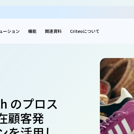
ューション
機能
関連資料
Criteoについて
wth のプロス
在顧客発
ンを活用し