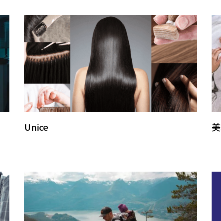
Unice
美