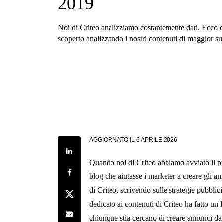
2019
Noi di Criteo analizziamo costantemente dati. Ecco
scoperto analizzando i nostri contenuti di maggior s
AGGIORNATO IL
6 APRILE 2026
Share on LinkedIn
Quando noi di Criteo abbiamo avviato il 
Share on Facebook
blog che aiutasse i marketer a creare gli ann
di Criteo, scrivendo sulle strategie pubblicit
Share on Twitter
dedicato ai contenuti di Criteo ha fatto un
Share by e-mail
chiunque stia cercano di creare annunci da