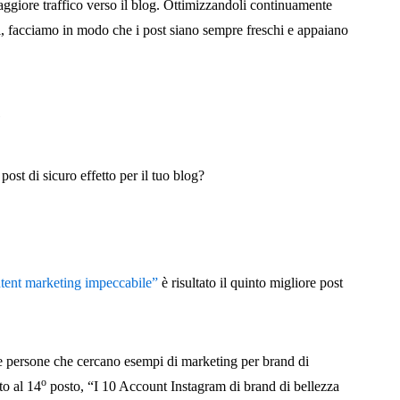
ggiore traffico verso il blog. Ottimizzandoli continuamente
ti, facciamo in modo che i post siano sempre freschi e appaiano
è
ost di sicuro effetto per il tuo blog?
ntent marketing impeccabile”
è risultato il quinto migliore post
te persone che cercano esempi di marketing per brand di
o
ato al 14
posto, “I 10 Account Instagram di brand di bellezza