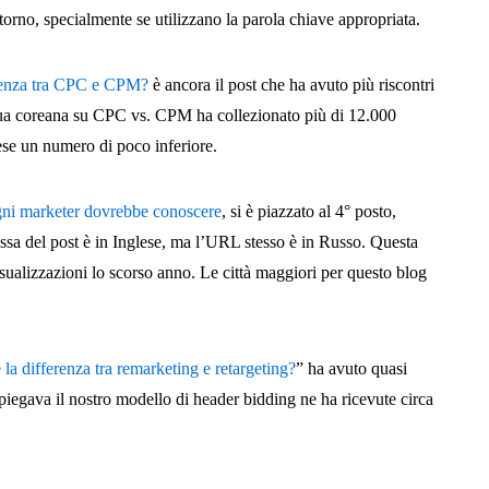
torno, specialmente se utilizzano la parola chiave appropriata.
erenza tra CPC e CPM?
è ancora il post che ha avuto più riscontri
ingua coreana su CPC vs. CPM ha collezionato più di 12.000
lese un numero di poco inferiore.
gni marketer dovrebbe conoscere
, si è piazzato al 4° posto,
ussa del post è in Inglese, ma l’URL stesso è in Russo. Questa
ualizzazioni lo scorso anno. Le città maggiori per questo blog
 la differenza tra remarketing e retargeting?
” ha avuto quasi
spiegava il nostro modello di header bidding ne ha ricevute circa