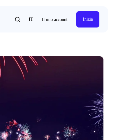
IT
Inizia
Il mio account