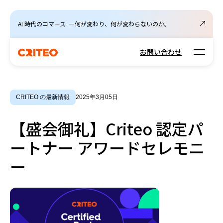
AI 時代のコマース ―何が変わり、何が変わらないのか。
Open m
お問い合わせ
CRITEO の最新情報
2025年3月05日
【盛会御礼】Criteo 認定パ
ートナー アワードセレモニ
ー