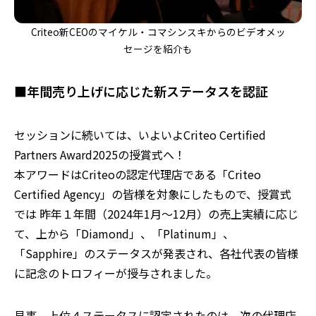
Criteo新CEOのマイケル・コマシンスキからのビデオメッ
セージを紹介も
■
年間売り上げに応じた新ステータスを認証
セッションに続いては、いよいよ
Criteo Certified
Partners Award2025の
授賞式へ！
本アワードは
Criteoの認定代理店である「Criteo
Certified Agency」の皆様を対象にしたもので、
授賞式
では
昨年１年間（
2024
年1月～12月）の売上実績に応じ
て
、
上から
「Diamond」、「Platinum」、
「Sapphire」のステータスが発表され、各社代表
の皆様
に記念のトロフィーが授与されました。
見事、上位４ステータスに認定されたのは、次の代理店