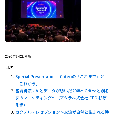
2026年3月2日更新
目次
Special Presentation：Criteoの「これまで」と
「これから」
基調講演：AIとデータが紡いだ20年〜Criteoと創る
次のマーケティング〜（アタラ株式会社 CEO 杉原
剛様）
カクテル・レセプション～交流が自然と生まれる時