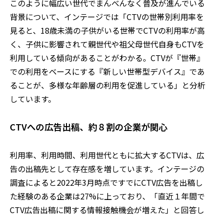
このように幅広い世代でまんべんなく普及が進んでいる
背景について、インテージでは「CTVの世帯別利⽤率を
⾒ると、18歳未満の⼦供がいる世帯でCTVの利⽤率が⾼
く、⼦供に影響されて親世代や祖⽗⺟世代⾃⾝もCTVを
利⽤している傾向があることがわかる。CTVが『世帯』
での利⽤をベースにする『新しい世帯型デバイス』であ
ることが、多様な年齢層の利⽤を促進している」と分析
しています。
CTVへの広告出稿、約８割の企業が関心
利用率、利用時間、利用世代ともに拡大するCTVは、広
告の出稿先として存在感を増しています。インテージの
調査によると2022年3月時点ですでにCTV広告を出稿し
た経験のある企業は27%に上っており、「直近１年間で
CTV広告出稿に関する情報接触機会が増えた」と回答し