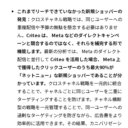
これまでリーチできていなかった新規ショッパーの
発見：
クロスチャネル戦略では、同じユーザーへの
重複配信や予算の無駄を懸念する必要はありませ
ん。
Criteo
は、
Meta
などのダイレクトキャンペ
ーンと競合するのではなく、それらを補完する形で
機能します。
最新の分析では、
Meta
のダイレクト
配信と並行して
Criteo
を活用した場合、
Meta
上
で獲得したクリックユーザーのうち最大
90
％が
「ネットニュー」な新規ショッパーであることが分
かっています。
クロスチャネル戦略を一元的に統合
することで、チャネルごとに同じユーザーを二重に
ターゲティングすることを防げます。チャネル横断
型の戦略を一元管理することで、同一ユーザーへの
過剰なターゲティングを防ぎながら、広告費をより
効率的に活用できます。その結果、カニバリゼーシ