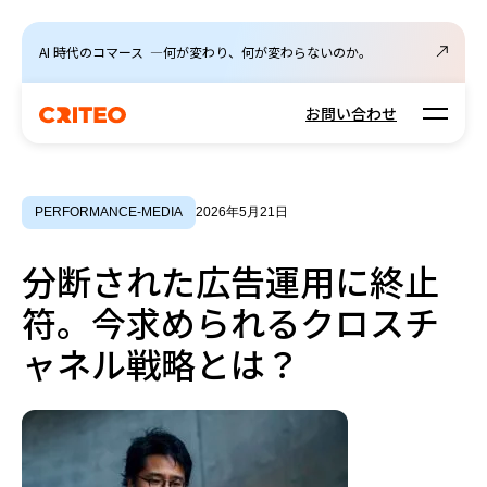
AI 時代のコマース ―何が変わり、何が変わらないのか。
Open m
お問い合わせ
PERFORMANCE-MEDIA
2026年5月21日
分断された広告運用に終止
符。今求められるクロスチ
ャネル戦略とは？