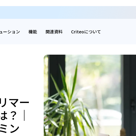
ューション
機能
関連資料
Criteoについて
リマー
は？｜
ミン