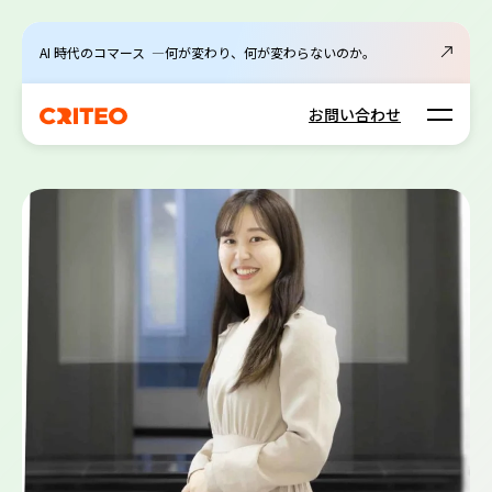
AI 時代のコマース ―何が変わり、何が変わらないのか。
Open m
お問い合わせ