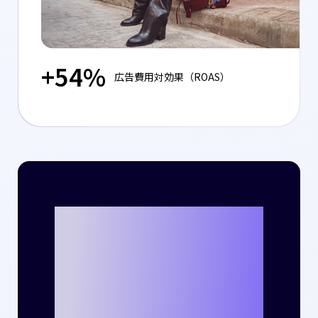
+54%
広告費用対効果（ROAS）
Criteoととも
に、貴社のビジ
ネスで新たな成