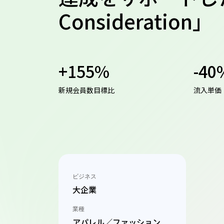
Consideration」
+155%
-40
新規会員数目標比
流入単価
ビジネス
大企業
業種
アパレル／ファッション