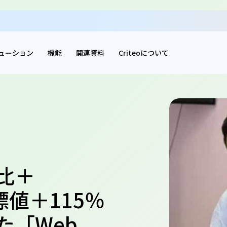
ューション
機能
関連資料
Criteoについて
比＋
標値＋115％
た「Web