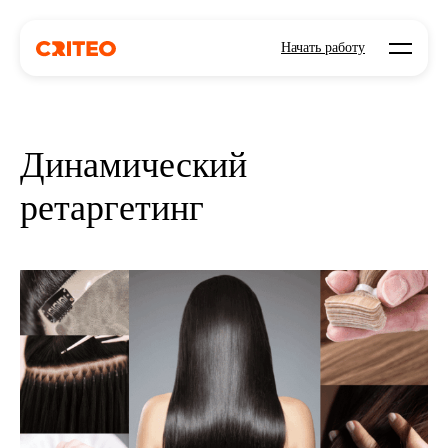
Open mo
Начать работу
Динамический
ретаргетинг