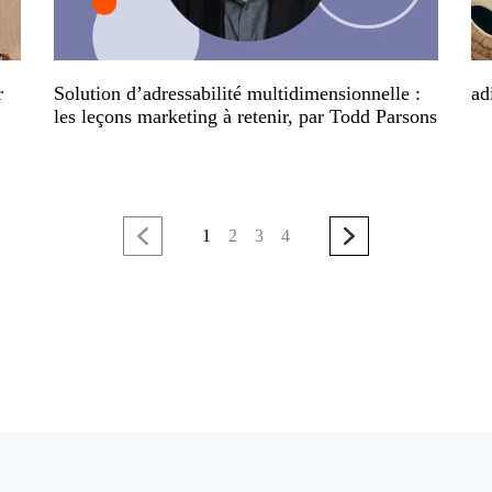
r
Solution d’adressabilité multidimensionnelle :
ad
les leçons marketing à retenir, par Todd Parsons
1
2
3
4