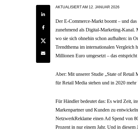
AKTUALISIERT AM
12. JANUAR 2026
Share on LinkedIn
Der E-Commerce-Markt boomt – und das 
Share on Facebook
zunehmend als Digital-Marketing-Kanal. M
wo sie sich ohnehin schon aufhalten: in 
Share on Twitter
Trendthema im internationalen Vergleich h
Share by e-mail
Millionen Euro umgesetzt – das entspricht
Aber: Mit unserer Studie „State of Retail 
für Retail Media stehen und in 2020 meh
Für Händler bedeutet das: Es wird Zeit, i
Markenpartner und Kunden zu entwickeln. 
NetzwerkReklame einen Ad Spend von 800 
Prozent in nur einem Jahr. Und in diesem 