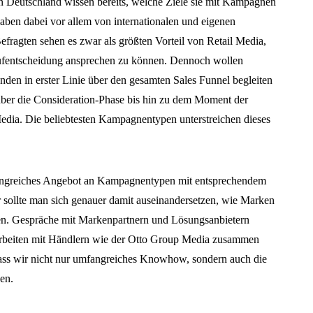
n Deutschland wissen bereits, welche Ziele sie mit Kampagnen
aben dabei vor allem von internationalen und eigenen
efragten sehen es zwar als größten Vorteil von Retail Media,
ufentscheidung ansprechen zu können. Dennoch wollen
den in erster Linie über den gesamten Sales Funnel begleiten
über die Consideration-Phase bis hin zu dem Moment der
dia. Die beliebtesten Kampagnentypen unterstreichen dieses
angreiches Angebot an Kampagnentypen mit entsprechendem
sollte man sich genauer damit auseinandersetzen, wie Marken
en. Gespräche mit Markenpartnern und Lösungsanbietern
o arbeiten mit Händlern wie der Otto Group Media zusammen
ass wir nicht nur umfangreiches Knowhow, sondern auch die
en.