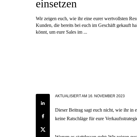
einsetzen
Wir zeigen euch, wie ihr eine eurer wertvollsten Res
Kunden, die bereits bei euch im Geschäft gekauft h
könnt, um eure Sales im ...
AKTUALISIERT AM
16. NOVEMBER 2023
Share on LinkedIn
Dieser Beitrag sagt euch nicht, wie ihr i
Share on Facebook
keine Ratschläge für eure Verkaufsstrategi
Share on Twitter
Worum es stattdessen geht: Wir zeigen euc