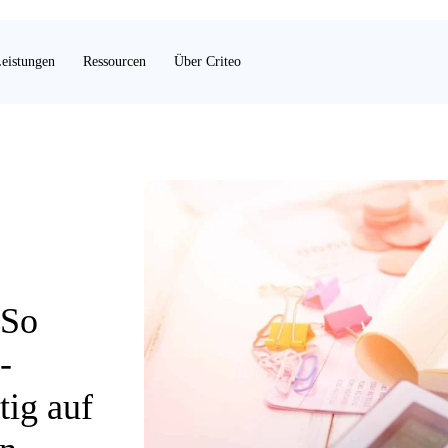
eistungen
Ressourcen
Über Criteo
 So
-
tig auf