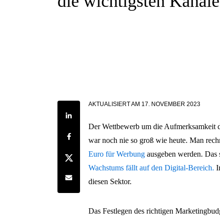
die wichtigsten Kanäl
AKTUALISIERT AM
17. NOVEMBER 2023
Share on LinkedIn
Der Wettbewerb um die Aufmerksamkeit d
Share on Facebook
war noch nie so groß wie heute. Man rech
Euro für Werbung
ausgeben werden. Das s
Share on Twitter
Wachstums fällt auf den Digital-Bereich.
I
Share by e-mail
diesen Sektor.
Das Festlegen des richtigen Marketingbud