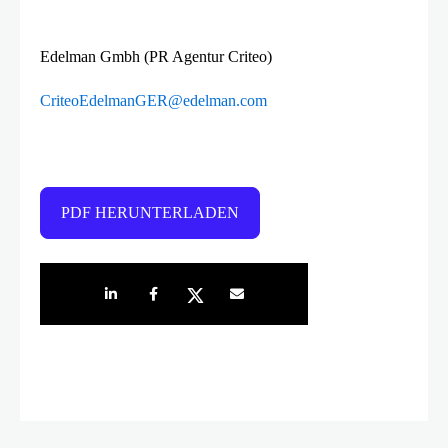
Edelman Gmbh (PR Agentur Criteo)
CriteoEdelmanGER@edelman.com
PDF HERUNTERLADEN
Share on LinkedIn
Share on Facebook
Share on Twitter
Share by e-mail