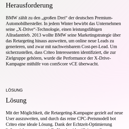
H
e
r
a
u
s
f
o
r
d
e
r
u
n
g
BMW zählt zu den „großen Drei“ der deutschen Premium-
Automobilhersteller. In jedem Winter bewirbt das Unternehmen
seine „X-Drive“-Technologie, einen leistungsfähigen
Allradantrieb. 2013 wollte BMW seine Marketingstrategie über
das Retargeting hinaus ausweiten, um online neue Leads zu
generieren, und zwar mit nachweisbarem Cost-per-Lead. Um
sicherzustellen, dass Criteo Interessenten identifiziert, die zur
Zielgruppe gehören, wurde die Performance der X-Drive-
Kampagne mithilfe von comScore vCE überwacht.
LÖSUNG
L
ö
s
u
n
g
Mit der Möglichkeit, die Retargeting-Kampagne gezielt auf neue
User auszuweiten, und durch das reine CPC-Preismodell bot
Criteo eine ideale Lösung. Dank der Echtzeit-Optimierung