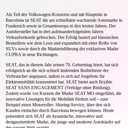
Als Teil des Volkswagen-Konzerns und mit Hauptsitz in
Barcelona ist SEAT die am schnellsten wachsende Automarke in
Frankreich sowie in Gesamteuropa in den letzten Jahren. Der
Autohersteller hat in drei aufeinanderfolgenden Jahren
Verkaufsrekorde gebrochen. Der Erfolg basiert auf klassischen
Bestsellern wie dem Leon und expandiert mit einer Reihe von
SUVs sowie durch die Markteinführung der exklusiven Marke
CUPRA in neue Richtungen.
SEAT, das in diesem Jahr seinen 70. Geburtstag feiert, hat sich
erfolgreich an die sich schnell ändernden Bedürfnisse der
Verbraucher angepasst, indem es sich auf Angebote für
Elektromobilität konzentriert hat. SEAT bietet auch flexible
SEAT SANS ENGAGEMENT (Verträge ohne Bindung).
Zudem wurde vor Kurzem die Marke SEAT MO eingeführt, die
innovative Lösungen für die Mobilität fördern soll – zum
Beispiel einen Motorroller- Sharing-Service, über den sich
Kunden einfacher durch Barcelona bewegen können. Heute
präsentiert sich SEAT als dynamische, innovative und
designorientierte Marke, die junge und moderne Autokäufer auf
der ganzen Welt anzieht.