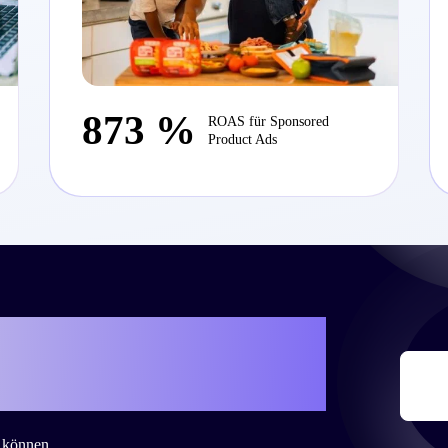
873 %
ROAS für Sponsored
Product Ads
iteo eure eigene
 zu schreiben?
n können.