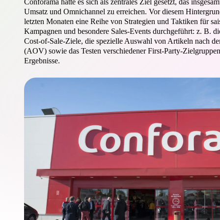
Conforama hatte es sich als zentrales Ziel gesetzt, das insgesa
Umsatz und Omnichannel zu erreichen. Vor diesem Hinterg
letzten Monaten eine Reihe von Strategien und Taktiken für sai
Kampagnen und besondere Sales-Events durchgeführt: z. B. d
Cost-of-Sale-Ziele, die spezielle Auswahl von Artikeln nach de
(AOV) sowie das Testen verschiedener First-Party-Zielgruppen 
Ergebnisse.