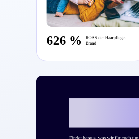
626 %
ROAS der Haarpflege-
Brand
Bereit, mit Cr
Success Story
Findet heraus, was wir für euch tu