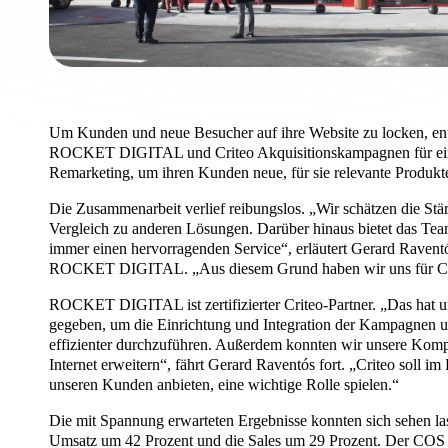
Um Kunden und neue Besucher auf ihre Website zu locken, e
ROCKET DIGITAL und Criteo Akquisitionskampagnen für ein
Remarketing, um ihren Kunden neue, für sie relevante Produkte
Die Zusammenarbeit verlief reibungslos. „Wir schätzen die St
Vergleich zu anderen Lösungen. Darüber hinaus bietet das Te
immer einen hervorragenden Service“, erläutert Gerard Raventó
ROCKET DIGITAL. „Aus diesem Grund haben wir uns für Cri
ROCKET DIGITAL ist zertifizierter Criteo-Partner. „Das hat 
gegeben, um die Einrichtung und Integration der Kampagnen u
effizienter durchzuführen. Außerdem konnten wir unsere Kom
Internet erweitern“, fährt Gerard Raventós fort. „Criteo soll im
unseren Kunden anbieten, eine wichtige Rolle spielen.“
Die mit Spannung erwarteten Ergebnisse konnten sich sehen la
Umsatz um 42 Prozent und die Sales um 29 Prozent. Der COS 