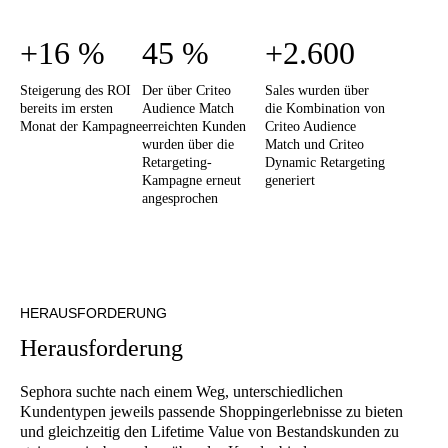
+16 %
45 %
+2.600
Steigerung des ROI
Der über Criteo
Sales wurden über
bereits im ersten
Audience Match
die Kombination von
Monat der Kampagne
erreichten Kunden
Criteo Audience
wurden über die
Match und Criteo
Retargeting-
Dynamic Retargeting
Kampagne erneut
generiert
angesprochen
HERAUSFORDERUNG
H
e
r
a
u
s
f
o
r
d
e
r
u
n
g
Sephora suchte nach einem Weg, unterschiedlichen
Kundentypen jeweils passende Shoppingerlebnisse zu bieten
und gleichzeitig den Lifetime Value von Bestandskunden zu