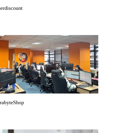
terdiscount
rabyteShop