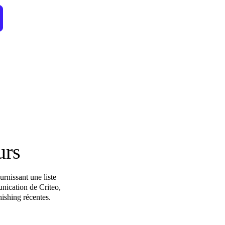
urs
urnissant une liste
nication de Criteo,
hishing récentes.