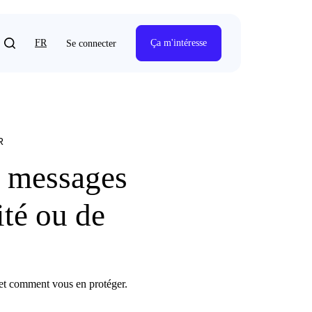
FR
Ça m'intéresse
Se connecter
R
s messages
ité ou de
s et comment vous en protéger.