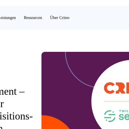
eistungen
Ressourcen
Über Criteo
ment –
r
sitions-
n