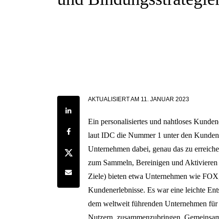
AKTUALISIERT AM
11. JANUAR 2023
Share on LinkedIn
Ein personalisiertes und nahtloses Kunden
Share on Facebook
laut IDC die Nummer 1 unter den Kundend
Unternehmen dabei, genau das zu erreich
Share on Twitter
zum Sammeln, Bereinigen und Aktivieren 
Share by e-mail
Ziele) bieten etwa Unternehmen wie FOX,
Kundenerlebnisse. Es war eine leichte En
dem weltweit führenden Unternehmen für 
Nutzern, zusammenzubringen. Gemeinsam 