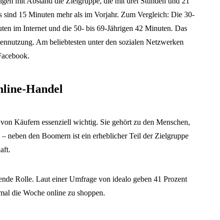
rigen mit Abstand die Zielgruppe, die mit drei Stunden und 21
as sind 15 Minuten mehr als im Vorjahr. Zum Vergleich: Die 30-
uten im Internet und die 50- bis 69-Jährigen 42 Minuten. Das
diennutzung. Am beliebtesten unter den sozialen Netzwerken
Facebook.
nline-Handel
 von Käufern essenziell wichtig. Sie gehört zu den Menschen,
– neben den Boomern ist ein erheblicher Teil der Zielgruppe
aft.
gende Rolle. Laut einer Umfrage von idealo geben 41 Prozent
nmal die Woche online zu shoppen.