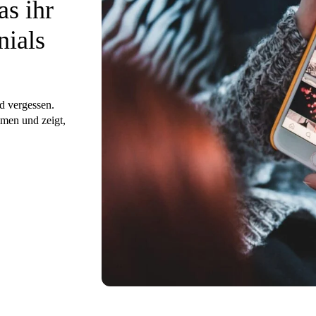
as ihr
nials
d vergessen.
mmen und zeigt,