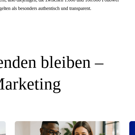
elten als besonders authentisch und transparent.
nden bleiben –
Marketing