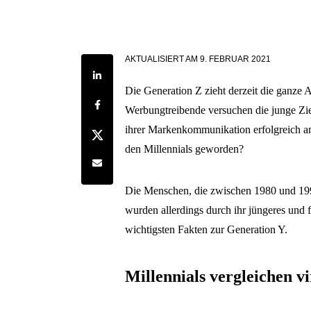
AKTUALISIERT AM
9. FEBRUAR 2021
Share on LinkedIn
Die Generation Z zieht derzeit die ganz
Share on Facebook
Werbungtreibende versuchen die junge Zielg
ihrer Markenkommunikation erfolgreich an
Share on Twitter
den Millennials geworden?
Share by e-mail
Die Menschen, die zwischen 1980 und 199
wurden allerdings durch ihr jüngeres und f
wichtigsten Fakten zur Generation Y.
Millennials vergleichen vi