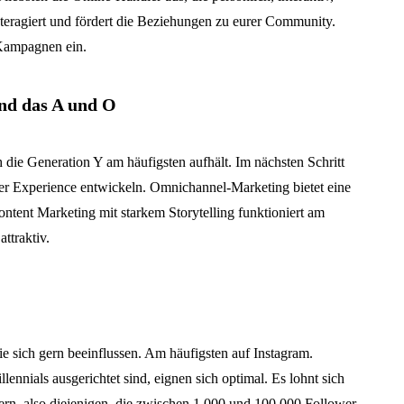
nteragiert und fördert die Beziehungen zu eurer Community.
-Kampagnen ein.
nd das A und O
ch die Generation Y am häufigsten aufhält. Im nächsten Schritt
mer Experience entwickeln. Omnichannel-Marketing bietet eine
ontent Marketing mit starkem Storytelling funktioniert am
ttraktiv.
ie sich gern beeinflussen. Am häufigsten auf Instagram.
lennials ausgerichtet sind, eignen sich optimal. Es lohnt sich
ern, also diejenigen, die zwischen 1.000 und 100.000 Follower