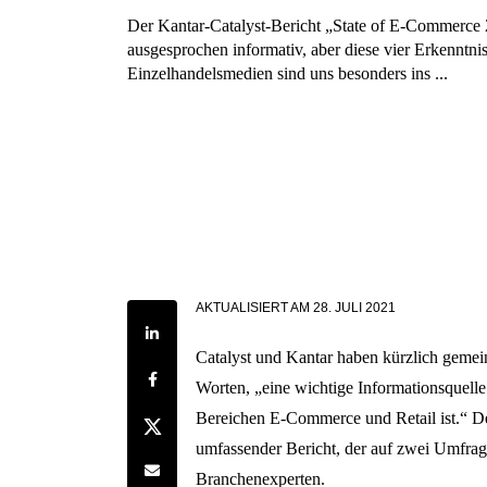
Der Kantar-Catalyst-Bericht „State of E-Commerce 
ausgesprochen informativ, aber diese vier Erkenntni
Einzelhandelsmedien sind uns besonders ins ...
AKTUALISIERT AM
28. JULI 2021
Share on LinkedIn
Catalyst und Kantar haben kürzlich gemein
Share on Facebook
Worten, „eine wichtige Informationsquell
Bereichen E-Commerce und Retail ist.“ De
Share on Twitter
umfassender Bericht, der auf zwei Umfrage
Share by e-mail
Branchenexperten.