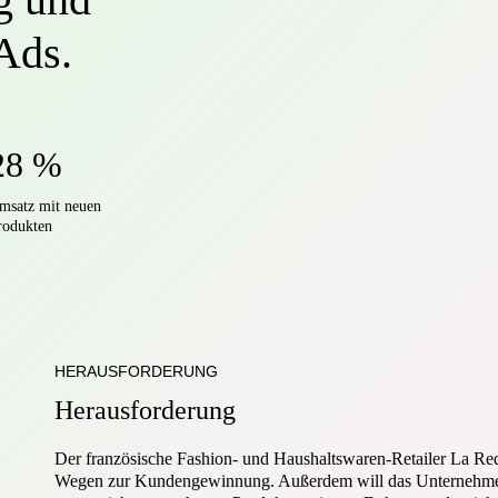
Ads.
28 %
msatz mit neuen
rodukten
HERAUSFORDERUNG
H
e
r
a
u
s
f
o
r
d
e
r
u
n
g
Der französische Fashion- und Haushaltswaren-Retailer La Re
Wegen zur Kundengewinnung. Außerdem will das Unternehme