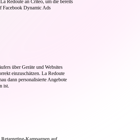
La Redoute an Criteo, um die bereits
auf Facebook Dynamic Ads
Käufers über Geräte und Websites
orrekt einzuschätzen. La Redoute
nau dann personalisierte Angebote
 ist.
c Retargeting-Kampagnen auf