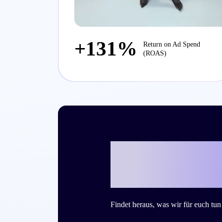
+131%
Return on Ad Spend
(ROAS)
Bereit, mit Cr
Success Story
Findet heraus, was wir für euch tu