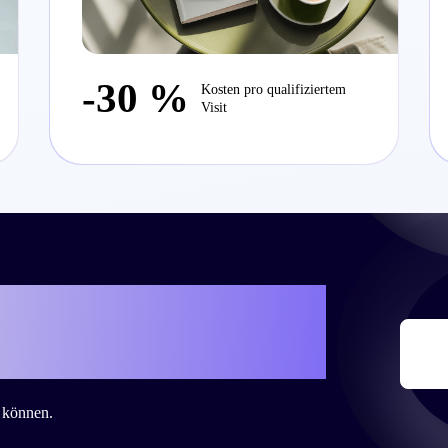
-30 %
Kosten pro qualifiziertem
Visit
iteo eure eigene
 zu schreiben?
n können.