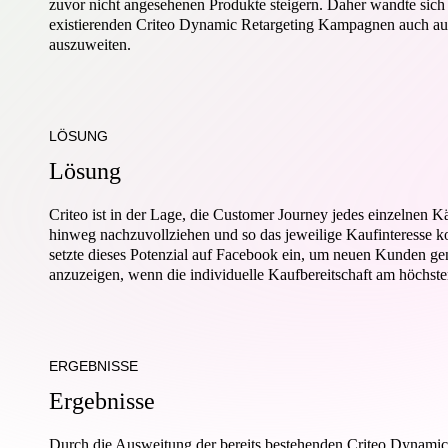
zuvor nicht angesehenen Produkte steigern. Daher wandte sich 
existierenden Criteo Dynamic Retargeting Kampagnen auch 
auszuweiten.
LÖSUNG
L
ö
s
u
n
g
Criteo ist in der Lage, die Customer Journey jedes einzelnen 
hinweg nachzuvollziehen und so das jeweilige Kaufinteresse k
setzte dieses Potenzial auf Facebook ein, um neuen Kunden ge
anzuzeigen, wenn die individuelle Kaufbereitschaft am höchsten
ERGEBNISSE
E
r
g
e
b
n
i
s
s
e
Durch die Ausweitung der bereits bestehenden Criteo Dynami