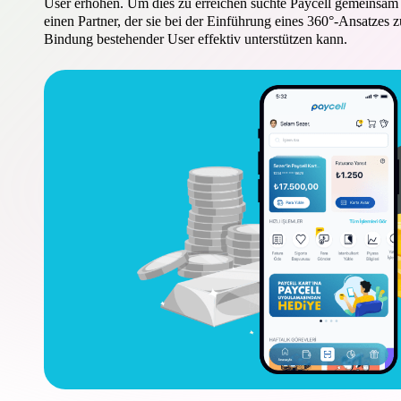
User erhöhen. Um dies zu erreichen suchte Paycell gemeinsam
einen Partner, der sie bei der Einführung eines 360°-Ansatzes
Bindung bestehender User effektiv unterstützen kann.