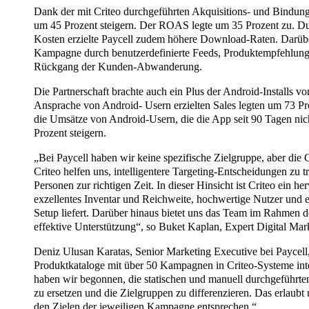
Dank der mit Criteo durchgeführten Akquisitions- und Bindun
um 45 Prozent steigern. Der ROAS legte um 35 Prozent zu. D
Kosten erzielte Paycell zudem höhere Download-Raten. Darübe
Kampagne durch benutzerdefinierte Feeds, Produktempfehlun
Rückgang der Kunden-Abwanderung.
Die Partnerschaft brachte auch ein Plus der Android-Installs v
Ansprache von Android- Usern erzielten Sales legten um 73 Pro
die Umsätze von Android-Usern, die die App seit 90 Tagen ni
Prozent steigern.
„Bei Paycell haben wir keine spezifische Zielgruppe, aber di
Criteo helfen uns, intelligentere Targeting-Entscheidungen zu tr
Personen zur richtigen Zeit. In dieser Hinsicht ist Criteo ein he
exzellentes Inventar und Reichweite, hochwertige Nutzer und
Setup liefert. Darüber hinaus bietet uns das Team im Rahmen
effektive Unterstützung“, so Buket Kaplan, Expert Digital Mar
Deniz Ulusan Karatas, Senior Marketing Executive bei Paycell, 
Produktkataloge mit über 50 Kampagnen in Criteo-Systeme inte
haben wir begonnen, die statischen und manuell durchgeführ
zu ersetzen und die Zielgruppen zu differenzieren. Das erlaubt 
den Zielen der jeweiligen Kampagne entsprechen.“