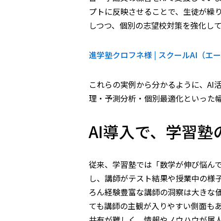
プトに反映させることで、生徒が繰
しつつ、個別の志望校対策を強化し
進学塾クロフネ様 | スクールAI（
これらの実例から分かるように、AI
理・予測分析・個別最適化といった
AI導入で、学習
従来、学習塾では「数学が伸び悩ん
し、講師がテスト結果や授業中の様
ろん経験豊富な講師の洞察は大きな
ても講師の主観が入りやすい側面も
共有が難しく、情報やノウハウが属