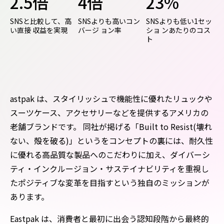
2.5倍
4倍
23%
SNSと比較して、高
SNSよりも高いコン
SNSよりも低い1セッ
い直接 収益を実現
バージ ョン率
ショ ンあたりのコス
ト
astpak は、スタイリッシュで機能性に優れたリュックや
スーツケース、アクセサリーなどを提供するアメリカの
老舗ブランドです。 同社が掲げる「Built to Resist(壊れ
ない、殻を破る)」というをコンセプトの裏には、耐久性
に優れる高品質な製品へのこだわりに加え、ダイバーシ
ティ・インクルージョン・サステイナビリティを重視し
たポジティブな変革を目指すという独自のミッションが
あります。
Eastpak は、消費者と最初に出会う認知段階から最終的