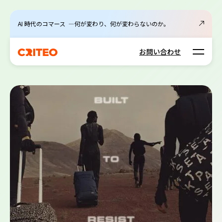
AI 時代のコマース ―何が変わり、何が変わらないのか。
Open m
お問い合わせ