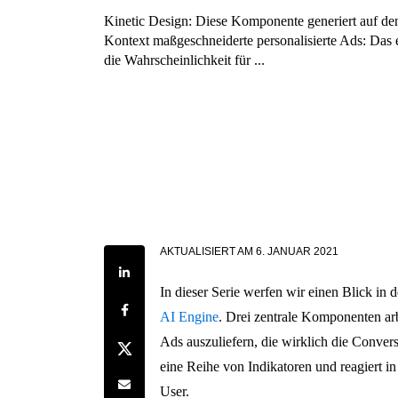
Kinetic Design: Diese Komponente generiert auf de
Kontext maßgeschneiderte personalisierte Ads: Das e
die Wahrscheinlichkeit für ...
AKTUALISIERT AM
6. JANUAR 2021
Share on LinkedIn
In dieser Serie werfen wir einen Blick in
Share on Facebook
AI Engine
. Drei zentrale Komponenten a
Ads auszuliefern, die wirklich die Convers
Share on Twitter
eine Reihe von Indikatoren und reagiert in
Share by e-mail
User.