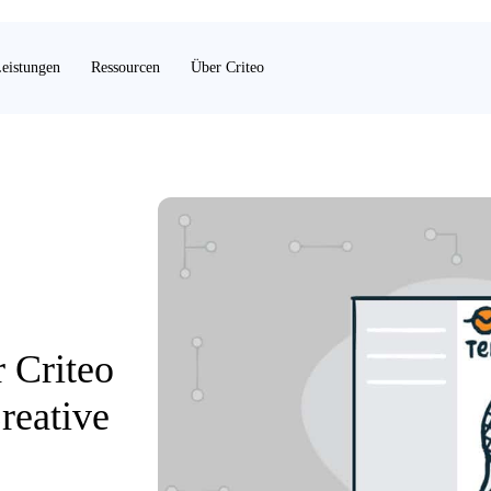
eistungen
Ressourcen
Über Criteo
 Criteo
reative