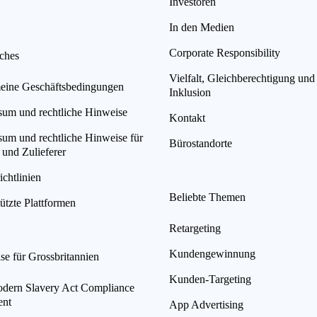
Investoren
In den Medien
Corporate Responsibility
iches
Vielfalt, Gleichberechtigung und
eine Geschäftsbedingungen
Inklusion
sum und rechtliche Hinweise
Kontakt
sum und rechtliche Hinweise für
Bürostandorte
 und Zulieferer
chtlinien
Beliebte Themen
ützte Plattformen
Retargeting
Kundengewinnung
se für Grossbritannien
Kunden-Targeting
ern Slavery Act Compliance
ent
App Advertising