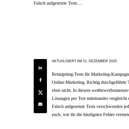
Falsch aufgesetzte Tests ...
AKTUALISIERT AM
21. DEZEMBER 2020
Share on LinkedIn
Retargeting-Tests für Marketing-Kampagne
Share on Facebook
Online-Marketing. Richtig durchgeführte T
eben nicht. In diesem wettbewerbsintensive
Share on Twitter
Lösungen per Test miteinander vergleicht u
Share by e-mail
Falsch aufgesetzte Tests verschwenden jed
euch, wie ihr die häufigsten Fehler vermei