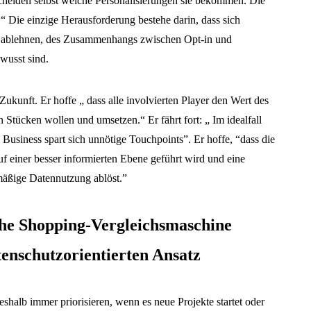
scheiden selbst welche Personalisierungen sie bekommen. Die
.“ Die einzige Herausforderung bestehe darin, dass sich
en ablehnen, des Zusammenhangs zwischen Opt-in und
ewusst sind.
 Zukunft. Er hoffe „ dass alle involvierten Player den Wert des
 Stücken wollen und umsetzen.“ Er fährt fort: „ Im idealfall
Business spart sich unnötige Touchpoints”. Er hoffe, “dass die
uf einer besser informierten Ebene geführt wird und eine
äßige Datennutzung ablöst.”
che Shopping-Vergleichsmaschine
atenschutzorientierten Ansatz
alb immer priorisieren, wenn es neue Projekte startet oder