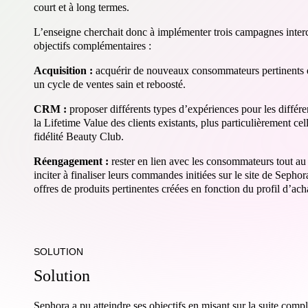
court et à long termes.
L’enseigne cherchait donc à implémenter trois campagnes inter
objectifs complémentaires :
Acquisition :
acquérir de nouveaux consommateurs pertinents et 
un cycle de ventes sain et reboosté.
CRM :
proposer différents types d’expériences pour les différen
la Lifetime Value des clients existants, plus particulièrement 
fidélité Beauty Club.
Réengagement :
rester en lien avec les consommateurs tout au
inciter à finaliser leurs commandes initiées sur le site de Sepho
offres de produits pertinentes créées en fonction du profil d’acha
SOLUTION
Solution
Sephora a pu atteindre ses objectifs en misant sur la suite comp