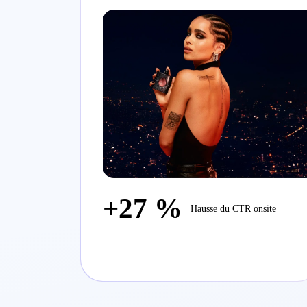
par utilisateur pour sa marque
YSL Beauté
+27 %
Hausse du CTR onsite