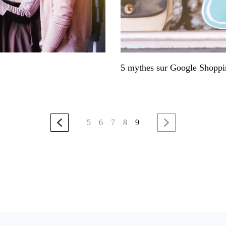
5 mythes sur Google Shoppin
5
6
7
8
9