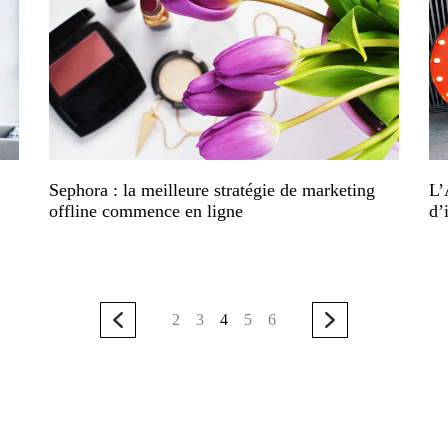
Sephora : la meilleure stratégie de marketing
L’
offline commence en ligne
d’
2
3
4
5
6