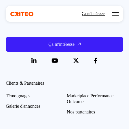
Open mo
Ça m'intéresse
Ça m'intéresse
Clients & Partenaires
Témoignages
Marketplace Performance
Outcome
Galerie d'annonces
Nos partenaires