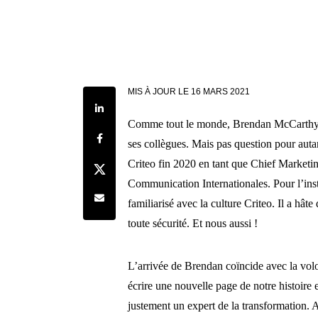
MIS À JOUR LE
16 MARS 2021
Share on LinkedIn
Comme tout le monde, Brendan McCarthy a 
Share on Facebook
ses collègues. Mais pas question pour auta
Criteo fin 2020 en tant que Chief Marketi
Share on Twitter
Communication Internationales. Pour l’insta
Share by e-mail
familiarisé avec la culture Criteo. Il a hât
toute sécurité. Et nous aussi !
L’arrivée de Brendan coïncide avec la vol
écrire une nouvelle page de notre histoire 
justement un expert de la transformation. Av