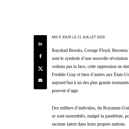
MIS À JOUR LE
21 JUILLET 2020
Share on LinkedIn
Rayshad Brooks, George Floyd, Breonna T
Share on Facebook
sont le symbole d’une nouvelle révolution 
voilons pas la face, cette oppression ne d
Share on Twitter
Freddie Gray et bien d’autres aux États-U
Share by e-mail
aujourd’hui à un des plus grands tournants 
pouvoir d’agir.
Des milliers d’individus, du Royaume-Uni 
se sont rassemblés, malgré la pandémie, pou
racisme latent dans leurs propres nations.